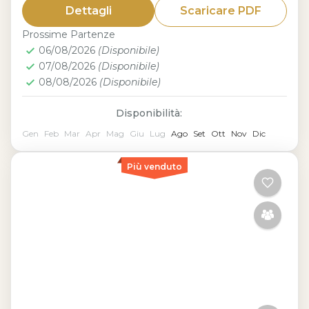
Dettagli
Scaricare PDF
viaggio di 2 giorni nel cuore dell’Alto
Prossime Partenze
Egitto. Scoprirai i templi millenari di
06/08/2026
(Disponibile)
Ramses II, la bellezza del...
07/08/2026
(Disponibile)
08/08/2026
(Disponibile)
Disponibilità:
Gen
Feb
Mar
Apr
Mag
Giu
Lug
Ago
Set
Ott
Nov
Dic
Più venduto