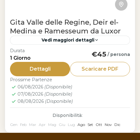
Gita Valle delle Regine, Deir el-
Medina e Ramesseum da Luxor
Vedi maggiori dettagli
Durata
€45
Luxor
/ persona
1 Giorno
Se cerchi un’esperienza indimenticabile
Dettagli
Scaricare PDF
a Luxor, la Gita Valle delle Regine, Deir
Prossime Partenze
el-Medina e Ramesseum da Luxor è la
06/08/2026
(Disponibile)
scelta perfetta. Questo tour in giornata...
07/08/2026
(Disponibile)
08/08/2026
(Disponibile)
Disponibilità:
Gen
Feb
Mar
Apr
Mag
Giu
Lug
Ago
Set
Ott
Nov
Dic