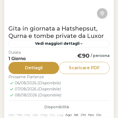
Gita in giornata a Hatshepsut,
Qurna e tombe private da Luxor
Vedi maggiori dettagli
Durata
€90
Luxor
/ persona
1 Giorno
La Gita in giornata a Hatshepsut, Qurna
Dettagli
Scaricare PDF
e tombe private da Luxor è l’occasione
Prossime Partenze
perfetta per esplorare alcuni dei tesori
06/08/2026
(Disponibile)
meno conosciuti ma più affascinanti...
07/08/2026
(Disponibile)
08/08/2026
(Disponibile)
Disponibilità:
Gen
Feb
Mar
Apr
Mag
Giu
Lug
Ago
Set
Ott
Nov
Dic