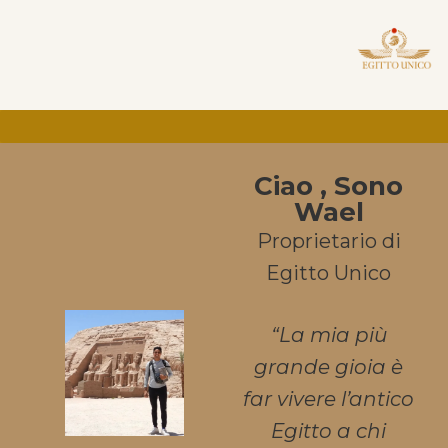
Ciao , Sono
Wael
Proprietario di
Egitto Unico
“La mia più
grande gioia è
far vivere l’antico
Egitto a chi