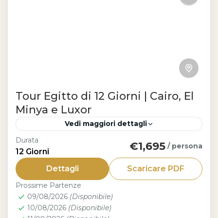
Tour Egitto di 12 Giorni | Cairo, El
Minya e Luxor
Vedi maggiori dettagli
Durata
€1,695
Pacchetti Vacanze
/ persona
12 Giorni
Un viaggio straordinario che unisce le
Dettagli
Scaricare PDF
icone immortali del Cairo e di Luxor ai
Prossime Partenze
tesori nascosti del Medio Egitto, come El
09/08/2026
(Disponibile)
Minya e il sacro...
10/08/2026
(Disponibile)
1 Persona