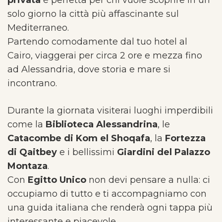
privata
è perfetta per chi vuole scoprire in un
solo giorno la città più affascinante sul
Mediterraneo.
Partendo comodamente dal tuo hotel al
Cairo, viaggerai per circa 2 ore e mezza fino
ad Alessandria, dove storia e mare si
incontrano.
Durante la giornata visiterai luoghi imperdibili
come la
Biblioteca Alessandrina
, le
Catacombe di Kom el Shoqafa
, la
Fortezza
di Qaitbey
e i bellissimi
Giardini del Palazzo
Montaza
.
Con
Egitto Unico
non devi pensare a nulla: ci
occupiamo di tutto e ti accompagniamo con
una guida italiana che renderà ogni tappa più
interessante e piacevole.