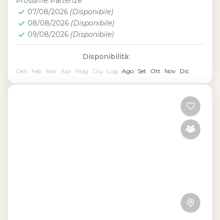
Prossime Partenze
spirituali e affascinanti della capitale
07/08/2026
(Disponibile)
egiziana.
08/08/2026
(Disponibile)
09/08/2026
(Disponibile)
Disponibilità:
Gen
Feb
Mar
Apr
Mag
Giu
Lug
Ago
Set
Ott
Nov
Dic