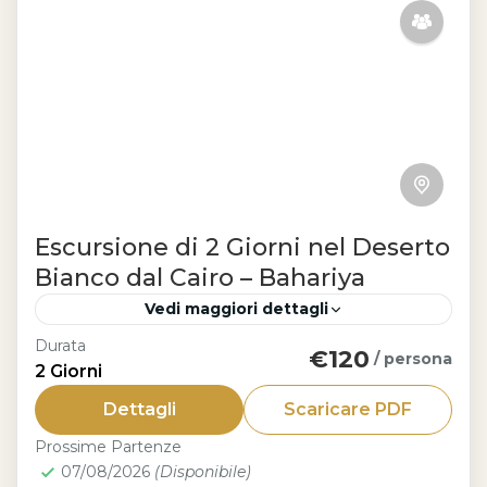
Escursione di 2 Giorni nel Deserto
Bianco dal Cairo – Bahariya
Vedi maggiori dettagli
Durata
€120
Cairo
/ persona
2 Giorni
Vivi due giorni indimenticabili con la
Dettagli
Scaricare PDF
nostra escursione nel Deserto Bianco dal
Prossime Partenze
Cairo.Dall’oasi di Bahariya al Deserto
07/08/2026
(Disponibile)