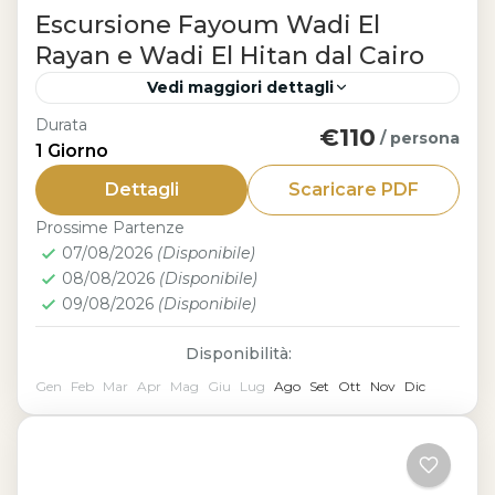
Escursione Fayoum Wadi El
Rayan e Wadi El Hitan dal Cairo
Vedi maggiori dettagli
Durata
€110
Cairo
/ persona
1 Giorno
Con l’escursione Fayoum Wadi El Rayan
Dettagli
Scaricare PDF
e Wadi El Hitan dal Cairo vivrai una
Prossime Partenze
giornata tra natura e storia in uno degli
07/08/2026
(Disponibile)
scenari più unici...
08/08/2026
(Disponibile)
09/08/2026
(Disponibile)
Disponibilità:
Gen
Feb
Mar
Apr
Mag
Giu
Lug
Ago
Set
Ott
Nov
Dic