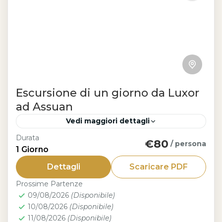
Escursione di un giorno da Luxor
ad Assuan
Vedi maggiori dettagli
Durata
€80
Luxor
/ persona
1 Giorno
Con l'Escursione di un giorno da Luxor
Dettagli
Scaricare PDF
ad Assuan: parti alla scoperta di Assuan
Prossime Partenze
e vivi un’avventura indimenticabile
09/08/2026
(Disponibile)
lungo il Nilo. In un solo giorno...
10/08/2026
(Disponibile)
11/08/2026
(Disponibile)