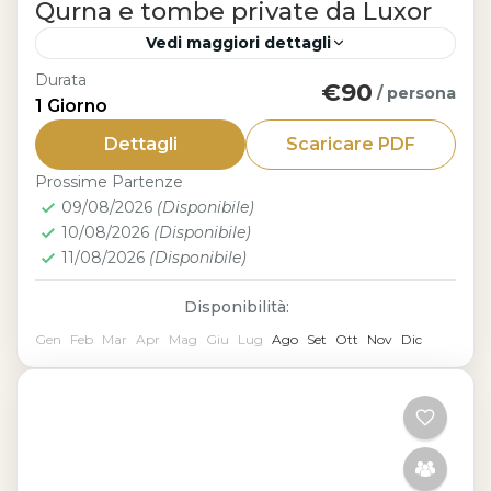
Qurna e tombe private da Luxor
Vedi maggiori dettagli
Durata
€90
Luxor
/ persona
1 Giorno
La Gita in giornata a Hatshepsut, Qurna
Dettagli
Scaricare PDF
e tombe private da Luxor è l’occasione
Prossime Partenze
perfetta per esplorare alcuni dei tesori
09/08/2026
(Disponibile)
meno conosciuti ma più affascinanti...
10/08/2026
(Disponibile)
11/08/2026
(Disponibile)
Disponibilità:
Gen
Feb
Mar
Apr
Mag
Giu
Lug
Ago
Set
Ott
Nov
Dic